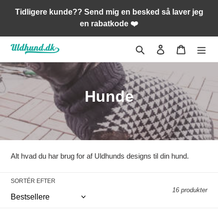
Gå
Tidligere kunde?? Send mig en besked så laver jeg
til
en rabatkode ❤️
indhold
Søg
Log ind
Indkøbsk
K
Hunde
o
l
l
Alt hvad du har brug for af Uldhunds designs til din hund.
e
SORTÉR EFTER
k
16 produkter
t