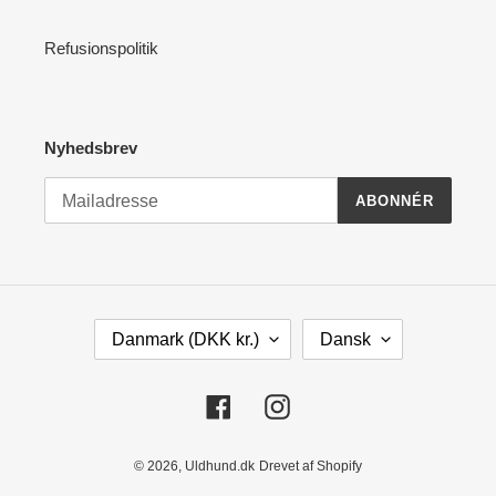
Refusionspolitik
Nyhedsbrev
ABONNÉR
L
S
Danmark (DKK kr.)
Dansk
A
P
N
R
D
O
Facebook
Instagram
/
G
O
M
© 2026,
Uldhund.dk
Drevet af Shopify
R