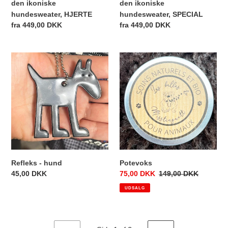
den ikoniske
den ikoniske
hundesweater, HJERTE
hundesweater, SPECIAL
Normalpris
fra 449,00 DKK
Normalpris
fra 449,00 DKK
Refleks
Potevoks
-
hund
Refleks - hund
Potevoks
Normalpris
45,00 DKK
Udsalgspris
75,00 DKK
Normalpris
149,00 DKK
UDSALG