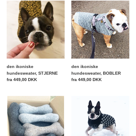
i
den
den
ikoniske
ikoniske
o
hundesweater,
hundesweater,
STJERNE
BOBLER
n
:
den ikoniske
den ikoniske
hundesweater, STJERNE
hundesweater, BOBLER
Normalpris
fra 449,00 DKK
Normalpris
fra 449,00 DKK
Tyggeben
den
uld
ikoniske
hundesweater,
SKULL