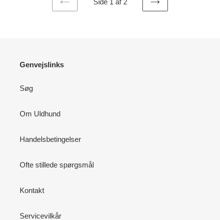
Side 1 af 2
FORRIGE
NÆSTE
SIDE
SIDE
Genvejslinks
Søg
Om Uldhund
Handelsbetingelser
Ofte stillede spørgsmål
Kontakt
Servicevilkår