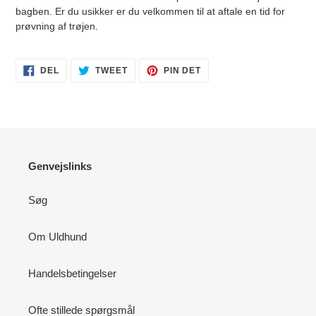
bagben. Er du usikker er du velkommen til at aftale en tid for
prøvning af trøjen.
DEL
TWEET
PIN
DEL
TWEET
PIN DET
PÅ
PÅ
PÅ
FACEBOOK
TWITTER
PINTEREST
Genvejslinks
Søg
Om Uldhund
Handelsbetingelser
Ofte stillede spørgsmål