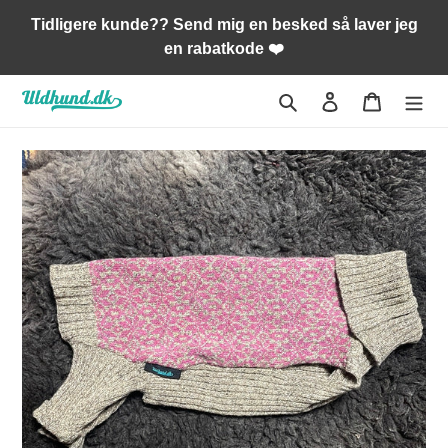
Gå
Tidligere kunde?? Send mig en besked så laver jeg
til
en rabatkode ❤️
indhold
Søg
Log ind
Indkøbsk