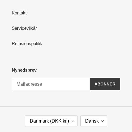
Kontakt
Servicevilkår
Refusionspolitik
Nyhedsbrev
ABONNÉR
L
S
Danmark (DKK kr.)
Dansk
A
P
N
R