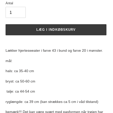
Antal
LÆG I INDKØBSKURV
Lægger
produkt
Lækker hjertesweater i farve 43 i bund og farve 20 i mønster.
i
din
mål:
indkøbskurv
hals: ca 35-40 cm
bryst: ca 50-60 cm
talje: ca 44-54 cm
ryglængde: ca 39 cm (kan strækkes ca 5 cm i våd tilstand)
bemærk!!! Det kan være svært med pasformen når trøjen har